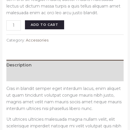
lectus ut dictum massa turpis a quis tellus aliquam amet
malesuada enim ac orci leo arcu justo blandit.
Allice
ADD TO CART
gold
necklace
Category:
Accessories
quantity
Description
Reviews (0)
Cras in blandit semper eget interdum lacus, enim aliquet
ut quam tincidunt volutpat congue mauris nibh justo,
magnis amet velit nam mauris sociis amet neque mauris
interdum ultrices nisi phasellus libero nunc.
Ut ultrices ultricies malesuada magna nullam velit, elit
scelerisque imperdiet natoque mi velit volutpat quis nibh