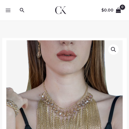
Skip
Search
to
$
0.00
content