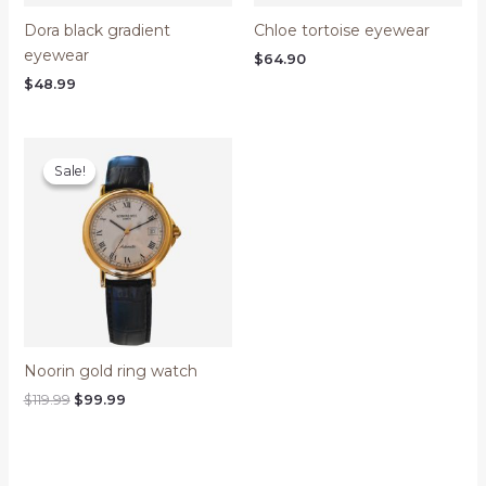
Dora black gradient
Chloe tortoise eyewear
eyewear
$
64.90
$
48.99
Sale!
Sale!
Noorin gold ring watch
Original
Current
$
119.99
$
99.99
price
price
was:
is:
$119.99.
$99.99.