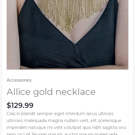
Accessories
Allice gold necklace
$
129.99
Cras in blandit semper eget interdum lacus ultrices
ultricies malesuada magna nullam velit, elit scelerisque
imperdiet natoque mi velit volutpat quis nibh sagittis orci
sem orci sit feugiat mauris, auctor mauris malesuada