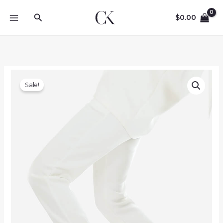
Skip
Search
to
$
0.00
content
Sale!