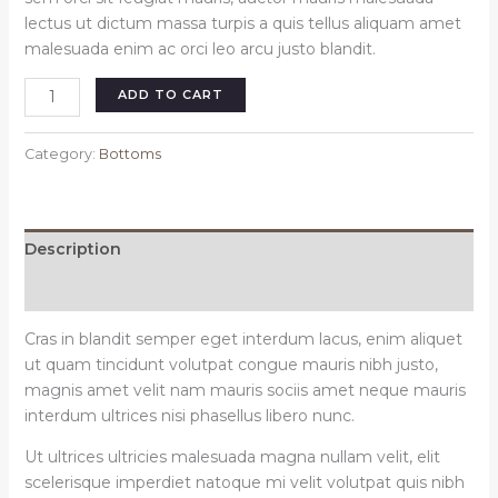
lectus ut dictum massa turpis a quis tellus aliquam amet
malesuada enim ac orci leo arcu justo blandit.
Classic
ADD TO CART
pant
white
Category:
Bottoms
quantity
Description
Reviews (0)
Cras in blandit semper eget interdum lacus, enim aliquet
ut quam tincidunt volutpat congue mauris nibh justo,
magnis amet velit nam mauris sociis amet neque mauris
interdum ultrices nisi phasellus libero nunc.
Ut ultrices ultricies malesuada magna nullam velit, elit
scelerisque imperdiet natoque mi velit volutpat quis nibh