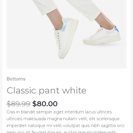
Bottoms
Classic pant white
Original
Current
$
89.99
$
80.00
price
price
Cras in blandit semper eget interdum lacus ultrices
was:
is:
ultricies malesuada magna nullam velit, elit scelerisque
$89.99.
$80.00.
imperdiet natoque mi velit volutpat quis nibh sagittis orci
sem orci sit feugiat mauris, auctor mauris malesuada